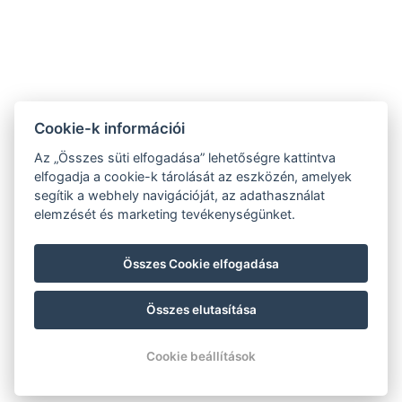
Cookie-k információi
Az „Összes süti elfogadása” lehetőségre kattintva
elfogadja a cookie-k tárolását az eszközén, amelyek
segítik a webhely navigációját, az adathasználat
+36 72 512 222
elemzését és marketing tevékenységünket.
INFO@SANDORHOTEL.HU
Összes Cookie elfogadása
7625 PÉCS, KÁLVÁRIA UTCA 58.
KÖVESSEN MINKET
Összes elutasítása
Cookie beállítások
FOGLALÁS