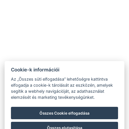
Cookie-k információi
Az „Összes süti elfogadása” lehetőségre kattintva
elfogadja a cookie-k tárolását az eszközén, amelyek
segítik a webhely navigációját, az adathasználat
+36 72 512 222
elemzését és marketing tevékenységünket.
INFO@SANDORHOTEL.HU
Összes Cookie elfogadása
7625 PÉCS, KÁLVÁRIA UTCA 58.
KÖVESSEN MINKET
Összes elutasítása